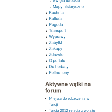
Święta tureckie
Mapy historyczne
Kuchnia
Kultura
Pogoda
Transport
Wyprawy
Zabytki
Zakupy
Zdrowie
O portalu
Do herbaty
Feline-tony
Aktywne wątki na
forum
Miejsca do zobaczenia w
Turcji
Turcja 2012 relacja z wojażu