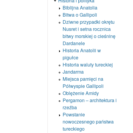
Historia i polityka
Biblijna Anatolia
Bitwa o Gallipoli
Dziwne przypadki okrętu
Nusret i setna rocznica
bitwy morskiej o cieśninę
Dardanele
Historia Anatolii w
pigułce
Historia waluty tureckiej
Jandarma
Miejsca pamięci na
Półwyspie Gallipoli
Oblężenie Amidy
Pergamon – architektura i
rzeźba
Powstanie
nowoczesnego państwa
tureckiego