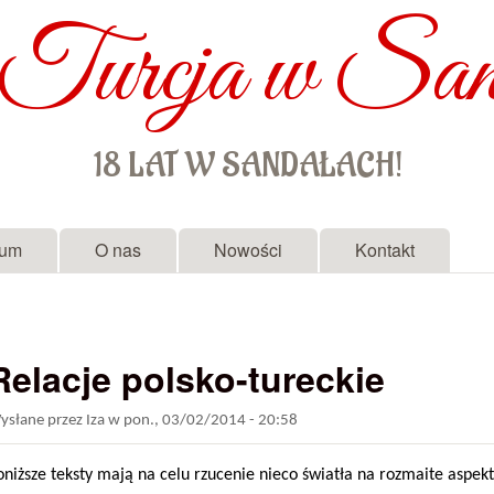
Turcja w San
Przejdź do treści
18 LAT W SANDAŁACH!
rum
O nas
Nowości
Kontakt
Relacje polsko-tureckie
ysłane przez
Iza
w
pon., 03/02/2014 - 20:58
oniższe teksty mają na celu rzucenie nieco światła na rozmaite aspek