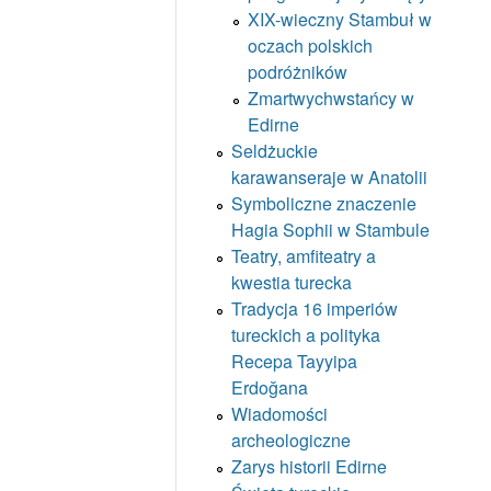
XIX-wieczny Stambuł w
oczach polskich
podróżników
Zmartwychwstańcy w
Edirne
Seldżuckie
karawanseraje w Anatolii
Symboliczne znaczenie
Hagia Sophii w Stambule
Teatry, amfiteatry a
kwestia turecka
Tradycja 16 imperiów
tureckich a polityka
Recepa Tayyipa
Erdoğana
Wiadomości
archeologiczne
Zarys historii Edirne