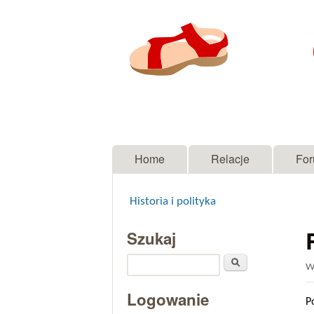
Menu główne
Home
Relacje
Fo
Historia i polityka
Jesteś tutaj
Szukaj
Szukaj
W
Logowanie
P