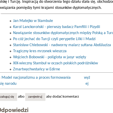
olskę i Turcję. Inspiracją do stworzenia tego działu stała się, obchod
awiązania pomiędzy tymi krajami stosunków dyplomatycznych.
Jan Matejko w Stambule
Karol Lanckoroński - pierwszy badacz Pamfilii i Pizydii
Nawiązanie stosunków dyplomatycznych między Polską a Tur
Po cóż jechać do Turcji czyli perypetie Lilki i Madzi
Stanisław Chlebowski - nadworny malarz sułtana Abdülaziza
Tragiczny kres mrzonek wieszcza
Wojciech Bobowski - poliglota w jasyr wzięty
XIX-wieczny Stambuł w oczach polskich podróżników
Zmartwychwstańcy w Edirne
‹ Model nacjonalizmu a proces formowania
wyż
się narodu
ej
albo
aby dodać komentarz
zaloguj się
zarejestruj
Odpowiedzi