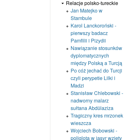
Relacje polsko-tureckie
Jan Matejko w
Stambule
Karol Lanckoroński -
pierwszy badacz
Pamfilii i Pizydii
Nawiązanie stosunków
dyplomatycznych
między Polską a Turcją
Po cóż jechać do Turcji
czyli perypetie Lilki i
Madzi
Stanisław Chlebowski -
nadworny malarz
sułtana Abdülaziza
Tragiczny kres mrzonek
wieszcza
Wojciech Bobowski -
poliglota w jasyr wzięty