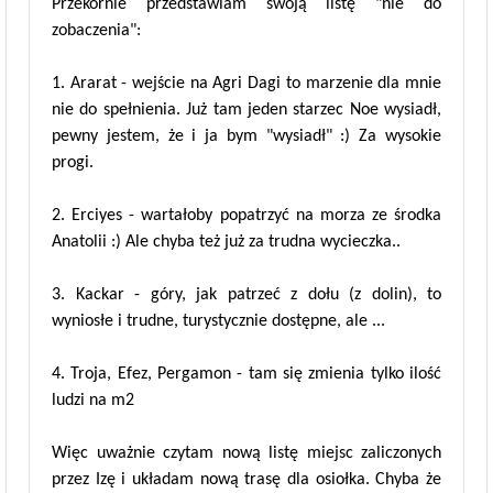
Przekornie przedstawiam swoją listę "nie do
zobaczenia":
1. Ararat - wejście na Agri Dagi to marzenie dla mnie
nie do spełnienia. Już tam jeden starzec Noe wysiadł,
pewny jestem, że i ja bym "wysiadł" :) Za wysokie
progi.
2. Erciyes - wartałoby popatrzyć na morza ze środka
Anatolii :) Ale chyba też już za trudna wycieczka..
3. Kackar - góry, jak patrzeć z dołu (z dolin), to
wyniosłe i trudne, turystycznie dostępne, ale ...
4. Troja, Efez, Pergamon - tam się zmienia tylko ilość
ludzi na m2
Więc uważnie czytam nową listę miejsc zaliczonych
przez Izę i układam nową trasę dla osiołka. Chyba że