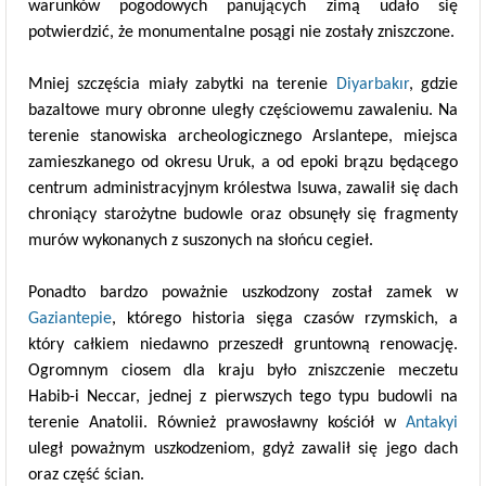
warunków pogodowych panujących zimą udało się
potwierdzić, że monumentalne posągi nie zostały zniszczone.
Mniej szczęścia miały zabytki na terenie
Diyarbakır
, gdzie
bazaltowe mury obronne uległy częściowemu zawaleniu. Na
terenie stanowiska archeologicznego Arslantepe, miejsca
zamieszkanego od okresu Uruk, a od epoki brązu będącego
centrum administracyjnym królestwa Isuwa, zawalił się dach
chroniący starożytne budowle oraz obsunęły się fragmenty
murów wykonanych z suszonych na słońcu cegieł.
Ponadto bardzo poważnie uszkodzony został zamek w
Gaziantepie
, którego historia sięga czasów rzymskich, a
który całkiem niedawno przeszedł gruntowną renowację.
Ogromnym ciosem dla kraju było zniszczenie meczetu
Habib-i Neccar, jednej z pierwszych tego typu budowli na
terenie Anatolii. Również prawosławny kościół w
Antakyi
uległ poważnym uszkodzeniom, gdyż zawalił się jego dach
oraz część ścian.