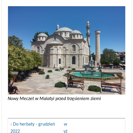
Nowy Meczet w Malatyi przed trzęsieniem ziemi
‹ Do herbaty - grudzień
w
2022
yż