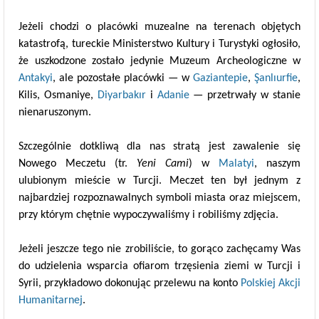
Jeżeli chodzi o placówki muzealne na terenach objętych
katastrofą, tureckie Ministerstwo Kultury i Turystyki ogłosiło,
że uszkodzone zostało jedynie Muzeum Archeologiczne w
Antakyi
, ale pozostałe placówki — w
Gaziantepie
,
Şanlıurfie
,
Kilis, Osmaniye,
Diyarbakır
i
Adanie
— przetrwały w stanie
nienaruszonym.
Szczególnie dotkliwą dla nas stratą jest zawalenie się
Nowego Meczetu (tr.
Yeni Cami
) w
Malatyi
, naszym
ulubionym mieście w Turcji. Meczet ten był jednym z
najbardziej rozpoznawalnych symboli miasta oraz miejscem,
przy którym chętnie wypoczywaliśmy i robiliśmy zdjęcia.
Jeżeli jeszcze tego nie zrobiliście, to gorąco zachęcamy Was
do udzielenia wsparcia ofiarom trzęsienia ziemi w Turcji i
Syrii, przykładowo dokonując przelewu na konto
Polskiej Akcji
Humanitarnej
.