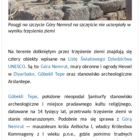
Posągi na szczycie Góry Nemrut na szczęście nie ucierpiały w
wyniku trzęsienia ziemi
Na terenie dotkniętym przez trzęsienie ziemi znajdują się
cztery obiekty wpisane na
Listę Światowego Dziedzictwa
UNESCO
. Są to:
Góra Nemrut
, mury obronne i ogrody Hevsel
w
Diyarbakır
,
Göbekli Tepe
oraz stanowisko archeologiczne
Arslantepe.
Göbekli Tepe
, położone nieopodal Şanlıurfy stanowisko
archeologiczne i miejsce pradawnego kultu religijnego,
datowane na 14 tysięcy lat, przetrwało trzęsienie ziemi w
stanie nienaruszonym. Podobnie ma się sprawa z
Górą
Nemrut
— mauzoleum króla Antiocha I, władcy Królestwa
Kommageny z I wieku p.n.e., gdzie pomimo trudnych