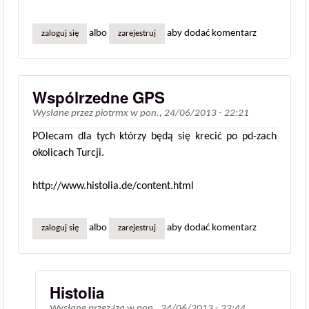
albo
aby dodać komentarz
zaloguj się
zarejestruj
Wspólrzedne GPS
Wysłane przez
piotrmx
w
pon., 24/06/2013 - 22:21
POlecam dla tych którzy będą się krecić po pd-zach
okolicach Turcji.
http://www.histolia.de/content.html
albo
aby dodać komentarz
zaloguj się
zarejestruj
Histolia
Wysłane przez
Iza
w
pon., 24/06/2013 - 22:44