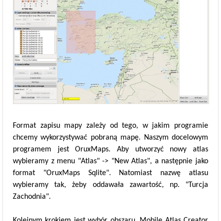
Format zapisu mapy zależy od tego, w jakim programie
chcemy wykorzystywać pobraną mapę. Naszym docelowym
programem jest OruxMaps. Aby utworzyć nowy atlas
wybieramy z menu "Atlas" -> "New Atlas", a następnie jako
format "OruxMaps Sqlite". Natomiast nazwę atlasu
wybieramy tak, żeby oddawała zawartość, np. "Turcja
Zachodnia".
Kolejnym krokiem jest wybór obszaru. Mobile Atlas Creator