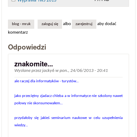
Wyprawa TwS 2013
albo
aby dodać
blog - mruk
zaloguj się
zarejestruj
komentarz
Odpowiedzi
znakomite...
Wysłane przez
jacky6
w
pon., 24/06/2013 - 20:41
ale raczej dla informatyków - turystów...
jako przeciętny zjadacz chleba a w informatyce nie szkolony nawet
połowy nie skonsumowałem...
przydałoby się jakieś seminarium naukowe w celu uzupełnienia
wiedzy...