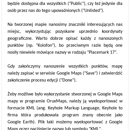
będzie dostępna dla wszystkich ("Public"), czy też jedynie dla
osób przez nas do tego upoważnionych ("Unlisted").
Na tworzonej mapie nanosimy znaczniki interesujących nas
miejsc, wykorzystując pozyskane uprzednio koordynaty
geograficzne. Warto dobrze opisać każdy z nanoszonych
punktów (np. "Kolofon"), bo przeciwnym razie będą one
nosiły niewiele mówiące nazwy w rodzaju "Placemark 17".
Gdy zakończymy nanoszenie wszystkich punktów, mapę
należy zapisać w serwisie Google Maps ("Save") i zatwierdzić
zakończenie procesu edycji ("Done").
Żeby możliwe było wykorzystanie stworzonej w Google Maps
mapy w programie OruxMaps, należy ją wyeksportować w
formacie KML (ang. Keyhole Markup Language, Keyhole to
firma która produkowała program znany obecnie jako
Google Earth). Plik taki możemy wyeksportować z Google
Maps przez naciśnięcie nazwy lub symbolu "KML".