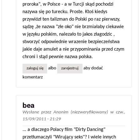
proroka", w Polsce - a w Turcji skąd pochodzi
nazywa się po turecku. Proste. Ktoś kiedys
przywiózł ten talizman do Polski po raz pierwszy,
sądzę ,że nazwa "złe oko" nie brzmiałaby ciekawie
w języku polskim, nalezało to jakos złagodzic ,
stworzyć odpowiednie wrazenie bezpieczeństwa
jakie daje amulet a nie przypominania przed czym
chroni i stąd pewnie nazwa polska.
albo
aby dodać
zaloguj się
zarejestruj
komentarz
bea
Wysłane przez
Anonim (niezweryfikowany)
w
czw.,
15/09/2011 - 21:29
... a dlaczego Polacy film "Dirty Dancing"
przetłumaczyli "Wirujący seks"? I wiele innych