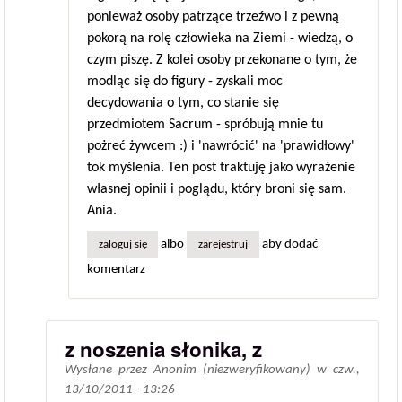
ponieważ osoby patrzące trzeźwo i z pewną
pokorą na rolę człowieka na Ziemi - wiedzą, o
czym piszę. Z kolei osoby przekonane o tym, że
modląc się do figury - zyskali moc
decydowania o tym, co stanie się
przedmiotem Sacrum - spróbują mnie tu
pożreć żywcem :) i 'nawrócić' na 'prawidłowy'
tok myślenia. Ten post traktuję jako wyrażenie
własnej opinii i poglądu, który broni się sam.
Ania.
albo
aby dodać
zaloguj się
zarejestruj
komentarz
z noszenia słonika, z
Wysłane przez
Anonim (niezweryfikowany)
w
czw.,
13/10/2011 - 13:26