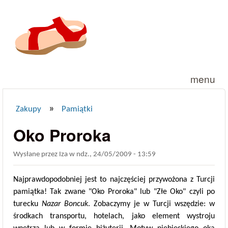
Przejdź do treści
menu
»
Zakupy
Pamiątki
Jesteś tutaj
Oko Proroka
Wysłane przez
Iza
w
ndz., 24/05/2009 - 13:59
Najprawdopodobniej jest to najczęściej przywożona z Turcji
pamiątka! Tak zwane "Oko Proroka" lub "Złe Oko" czyli po
turecku
Nazar Boncuk
. Zobaczymy je w Turcji wszędzie: w
środkach transportu, hotelach, jako element wystroju