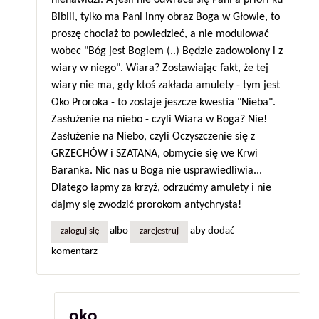
nienawidzi. A jeśli nie odwraca się Pani a priori ku
Biblii, tylko ma Pani inny obraz Boga w Głowie, to
proszę chociaż to powiedzieć, a nie modulować
wobec "Bóg jest Bogiem (..) Będzie zadowolony i z
wiary w niego". Wiara? Zostawiając fakt, że tej
wiary nie ma, gdy ktoś zakłada amulety - tym jest
Oko Proroka - to zostaje jeszcze kwestia "Nieba".
Zasłużenie na niebo - czyli Wiara w Boga? Nie!
Zasłużenie na Niebo, czyli Oczyszczenie się z
GRZECHÓW i SZATANA, obmycie się we Krwi
Baranka. Nic nas u Boga nie usprawiedliwia...
Dlatego łapmy za krzyż, odrzućmy amulety i nie
dajmy się zwodzić prorokom antychrysta!
albo
aby dodać
zaloguj się
zarejestruj
komentarz
oko