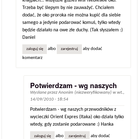
knajpach... wszędzie gdzieś wisi niebieskie oko.
Trzeba być ślepym by nie zauważyć. Chciałem
dodać, że oko proroka nie można kupić dla siebie
samego a jedynie podarować komuś, tylko wtedy
będzie działało na owe złe duchy. (Tak słyszałem :)
Daniel
albo
aby dodać
zaloguj się
zarejestruj
komentarz
Potwierdzam - wg naszych
Wysłane przez
Anonim (niezweryfikowany)
w
wt.,
14/09/2010 - 18:54
Potwierdzam - wg naszych przewodników z
wycieczki Orient Expres (Itaka) oko działa tylko
wtedy, gdy zostanie podarowane :) Hanka
albo
aby dodać
zaloguj się
zarejestruj