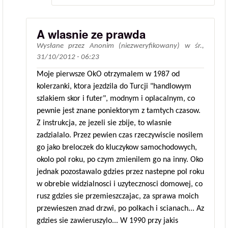
A wlasnie ze prawda
Wysłane przez
Anonim (niezweryfikowany)
w
śr.,
31/10/2012 - 06:23
Moje pierwsze OkO otrzymalem w 1987 od
kolerzanki, ktora jezdzila do Turcji "handlowym
szlakiem skor i futer", modnym i oplacalnym, co
pewnie jest znane poniektorym z tamtych czasow.
Z instrukcja, ze jezeli sie zbije, to wlasnie
zadzialalo. Przez pewien czas rzeczywiscie nosilem
go jako breloczek do kluczykow samochodowych,
okolo pol roku, po czym zmienilem go na inny. Oko
jednak pozostawalo gdzies przez nastepne pol roku
w obrebie widzialnosci i uzytecznosci domowej, co
rusz gdzies sie przemieszczajac, za sprawa moich
przewieszen znad drzwi, po polkach i scianach... Az
gdzies sie zawieruszylo... W 1990 przy jakis