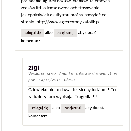
posiadanie figurek bożków, diabłów, tajemnych
znaków itd. o konsekwencjach stosowania
jakiegokolwiek okultyzmu można poczytać na
stronie: http://www.egzorcyzmy.katolik.pl
albo
aby dodać
zaloguj się
zarejestruj
komentarz
zigi
Wysłane przez
Anonim (niezweryfikowany)
w
pon., 14/11/2011 - 08:30
Człowieku nie podawaj tej strony ludziom ! Co
za bzdury tam wypisują. Tragedia !!!
albo
aby dodać
zaloguj się
zarejestruj
komentarz