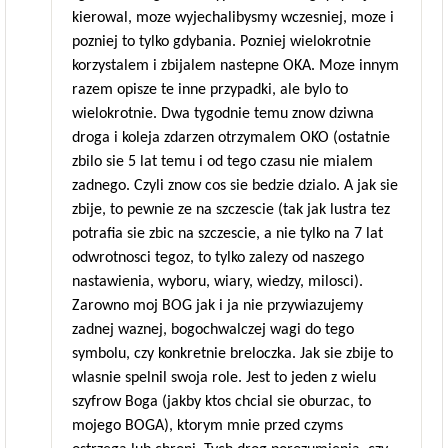
kierowal, moze wyjechalibysmy wczesniej, moze i
pozniej to tylko gdybania. Pozniej wielokrotnie
korzystalem i zbijalem nastepne OKA. Moze innym
razem opisze te inne przypadki, ale bylo to
wielokrotnie. Dwa tygodnie temu znow dziwna
droga i koleja zdarzen otrzymalem OKO (ostatnie
zbilo sie 5 lat temu i od tego czasu nie mialem
zadnego. Czyli znow cos sie bedzie dzialo. A jak sie
zbije, to pewnie ze na szczescie (tak jak lustra tez
potrafia sie zbic na szczescie, a nie tylko na 7 lat
odwrotnosci tegoz, to tylko zalezy od naszego
nastawienia, wyboru, wiary, wiedzy, milosci).
Zarowno moj BOG jak i ja nie przywiazujemy
zadnej waznej, bogochwalczej wagi do tego
symbolu, czy konkretnie breloczka. Jak sie zbije to
wlasnie spelnil swoja role. Jest to jeden z wielu
szyfrow Boga (jakby ktos chcial sie oburzac, to
mojego BOGA), ktorym mnie przed czyms