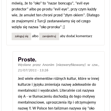
mówią, że to "oko" to "nazar boncugu", "evil eye
protector" albo po prostu "evil eye", przy czym każdy
wie, że amulet ten chroni przed "złym okiem". Dlatego
ze znajomymi z Turcji zastanawiamy się od czego
wzięła się nazwa "oko proroka" ;]
albo
aby dodać komentarz
zaloguj się
zarejestruj
Proste.
Wysłane przez
Anonim (niezweryfikowany)
w
czw.,
21/07/2011 - 13:26
Jest wiele elementów różnych kultur, które w innej
kulturze i języku zmieniaja nazwę adekwatnie do
mentalności i wyobrażeń. Literalnie coś nazywa
się A - w tłumaczeniu dochodzą do tego motywy
mentalnosciowe, uproszczenia itp i otrzymujemy
nazwę Y. W Polsce ten talizman nazywa się "oko