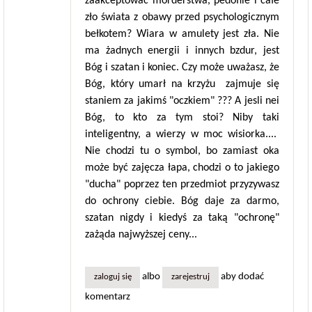
zaakceptować morderstwa, pedofile i całe
zło świata z obawy przed psychologicznym
bełkotem? Wiara w amulety jest zła. Nie
ma żadnych energii i innych bzdur, jest
Bóg i szatan i koniec. Czy może uważasz, że
Bóg, który umarł na krzyżu zajmuje się
staniem za jakimś "oczkiem" ??? A jesli nei
Bóg, to kto za tym stoi? Niby taki
inteligentny, a wierzy w moc wisiorka....
Nie chodzi tu o symbol, bo zamiast oka
może być zajęcza łapa, chodzi o to jakiego
"ducha" poprzez ten przedmiot przyzywasz
do ochrony ciebie. Bóg daje za darmo,
szatan nigdy i kiedyś za taką "ochronę"
zażąda najwyższej ceny...
albo
aby dodać
zaloguj się
zarejestruj
komentarz