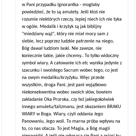
w Pani przypadku Ignorantka - mogłaby
powiedzieć, że to są amulety. Jeśli ktoś nie
rozumie niektórych rzeczy, lepiej niech ich nie tyka
w ogóle. Medalik i krzyżyk są jak biblijny
"miedziany wąż", który nie miał mocy sam z
siebie, lecz poprzez ludzkie patrzenie na niego,
Bóg dawał ludziom łaski. Nie zawsze, nie
koniecznie takie, jakie chcemy.. To tylko widoczny
symbol wiary. A całowanie ich etc wynika jedynie z
szacunku i swoistego Sacrum wobec tego, co jest
na owym medaliku/krzyżyku. Więc przede
wszystkim, droga Pani, jest pani wyjątkowo
niekonsekwentna wobec swoich słów, bowiem
zakładanie Oka Proroka, czy też jakiegokolwiek
innego amuletu/talizmanu, jest okazaniem BRAKU
WIARY w Boga. Wiary, czyli oddania Jego
Panowaniu, Jego woli. To marna próba wpływu na
to, co nas otacza. To jest Magia, a Bóg magii