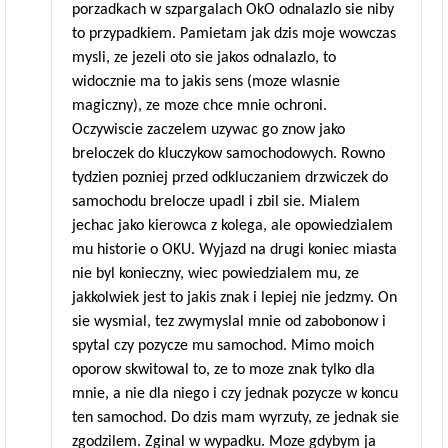
porzadkach w szpargalach OkO odnalazlo sie niby
to przypadkiem. Pamietam jak dzis moje wowczas
mysli, ze jezeli oto sie jakos odnalazlo, to
widocznie ma to jakis sens (moze wlasnie
magiczny), ze moze chce mnie ochroni.
Oczywiscie zaczelem uzywac go znow jako
breloczek do kluczykow samochodowych. Rowno
tydzien pozniej przed odkluczaniem drzwiczek do
samochodu brelocze upadl i zbil sie. Mialem
jechac jako kierowca z kolega, ale opowiedzialem
mu historie o OKU. Wyjazd na drugi koniec miasta
nie byl konieczny, wiec powiedzialem mu, ze
jakkolwiek jest to jakis znak i lepiej nie jedzmy. On
sie wysmial, tez zwymyslal mnie od zabobonow i
spytal czy pozycze mu samochod. Mimo moich
oporow skwitowal to, ze to moze znak tylko dla
mnie, a nie dla niego i czy jednak pozycze w koncu
ten samochod. Do dzis mam wyrzuty, ze jednak sie
zgodzilem. Zginal w wypadku. Moze gdybym ja