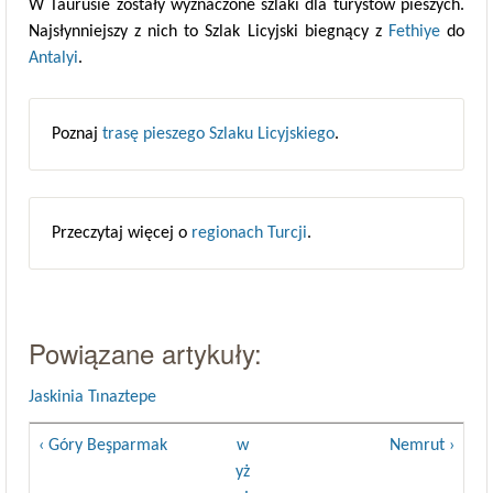
W Taurusie zostały wyznaczone szlaki dla turystów pieszych.
Najsłynniejszy z nich to Szlak Licyjski biegnący z
Fethiye
do
Antalyi
.
Poznaj
trasę pieszego Szlaku Licyjskiego
.
Przeczytaj więcej o
regionach Turcji
.
Powiązane artykuły:
Jaskinia Tınaztepe
‹ Góry Beşparmak
w
Nemrut ›
yż