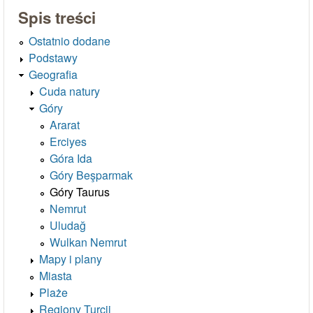
Spis treści
Ostatnio dodane
Podstawy
Geografia
Cuda natury
Góry
Ararat
Erciyes
Góra Ida
Góry Beşparmak
Góry Taurus
Nemrut
Uludağ
Wulkan Nemrut
Mapy i plany
Miasta
Plaże
Regiony Turcji