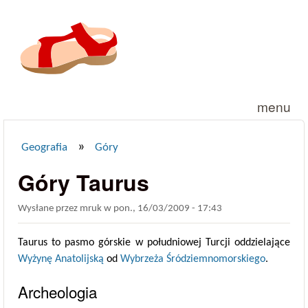
Przejdź do treści
menu
»
Geografia
Góry
Jesteś tutaj
Góry Taurus
Wysłane przez
mruk
w
pon., 16/03/2009 - 17:43
Taurus to pasmo górskie w południowej Turcji oddzielające
Wyżynę Anatolijską
od
Wybrzeża Śródziemnomorskiego
.
Archeologia