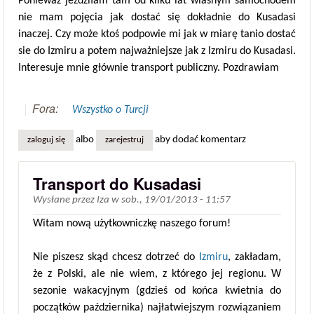
Ponieważ jeździłam tam od kilku lat wlasnym samochodem
nie mam pojęcia jak dostać się dokładnie do Kusadasi
inaczej. Czy może ktoś podpowie mi jak w miarę tanio dostać
sie do Izmiru a potem najważniejsze jak z Izmiru do Kusadasi.
Interesuje mnie głównie transport publiczny. Pozdrawiam
Fora:
Wszystko o Turcji
albo
aby dodać komentarz
zaloguj się
zarejestruj
Transport do Kusadasi
Wysłane przez
Iza
w
sob., 19/01/2013 - 11:57
Witam nową użytkowniczkę naszego forum!
Nie piszesz skąd chcesz dotrzeć do
Izmiru
, zakładam,
że z Polski, ale nie wiem, z którego jej regionu. W
sezonie wakacyjnym (gdzieś od końca kwietnia do
początków października) najłatwiejszym rozwiązaniem