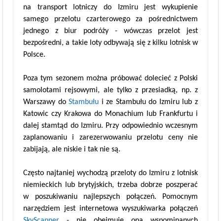
na transport lotniczy do Izmiru jest wykupienie
samego przelotu czarterowego za pośrednictwem
jednego z biur podróży - wówczas przelot jest
bezpośredni, a takie loty odbywają się z kilku lotnisk w
Polsce.
Poza tym sezonem można próbować dolecieć z Polski
samolotami rejsowymi, ale tylko z przesiadką, np. z
Warszawy do
Stambułu
i ze Stambułu do Izmiru lub z
Katowic czy Krakowa do Monachium lub Frankfurtu i
dalej stamtąd do Izmiru. Przy odpowiednio wczesnym
zaplanowaniu i zarezerwowaniu przelotu ceny nie
zabijają, ale niskie i tak nie są.
Często najtaniej wychodzą przeloty do Izmiru z lotnisk
niemieckich lub brytyjskich, trzeba dobrze poszperać
w poszukiwaniu najlepszych połączeń. Pomocnym
narzędziem jest internetowa wyszukiwarka połączeń
SkyScanner
- nie obejmuje ona wspominanych