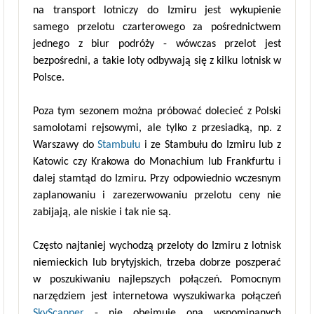
na transport lotniczy do Izmiru jest wykupienie
samego przelotu czarterowego za pośrednictwem
jednego z biur podróży - wówczas przelot jest
bezpośredni, a takie loty odbywają się z kilku lotnisk w
Polsce.
Poza tym sezonem można próbować dolecieć z Polski
samolotami rejsowymi, ale tylko z przesiadką, np. z
Warszawy do
Stambułu
i ze Stambułu do Izmiru lub z
Katowic czy Krakowa do Monachium lub Frankfurtu i
dalej stamtąd do Izmiru. Przy odpowiednio wczesnym
zaplanowaniu i zarezerwowaniu przelotu ceny nie
zabijają, ale niskie i tak nie są.
Często najtaniej wychodzą przeloty do Izmiru z lotnisk
niemieckich lub brytyjskich, trzeba dobrze poszperać
w poszukiwaniu najlepszych połączeń. Pomocnym
narzędziem jest internetowa wyszukiwarka połączeń
SkyScanner
- nie obejmuje ona wspominanych