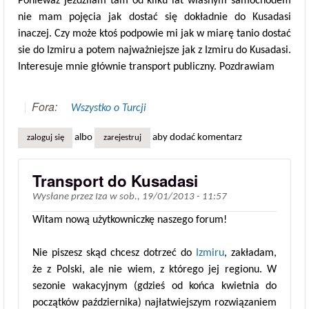
Ponieważ jeździłam tam od kilku lat wlasnym samochodem
nie mam pojęcia jak dostać się dokładnie do Kusadasi
inaczej. Czy może ktoś podpowie mi jak w miarę tanio dostać
sie do Izmiru a potem najważniejsze jak z Izmiru do Kusadasi.
Interesuje mnie głównie transport publiczny. Pozdrawiam
Fora:
Wszystko o Turcji
albo
aby dodać komentarz
zaloguj się
zarejestruj
Transport do Kusadasi
Wysłane przez
Iza
w
sob., 19/01/2013 - 11:57
Witam nową użytkowniczkę naszego forum!
Nie piszesz skąd chcesz dotrzeć do
Izmiru
, zakładam,
że z Polski, ale nie wiem, z którego jej regionu. W
sezonie wakacyjnym (gdzieś od końca kwietnia do
początków października) najłatwiejszym rozwiązaniem