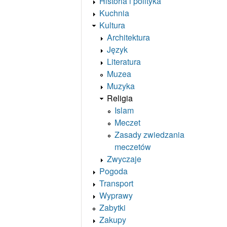
Historia i polityka
Kuchnia
Kultura
Architektura
Język
Literatura
Muzea
Muzyka
Religia
Islam
Meczet
Zasady zwiedzania
meczetów
Zwyczaje
Pogoda
Transport
Wyprawy
Zabytki
Zakupy