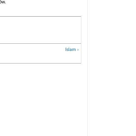
ów.
Islam ›