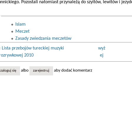
unnickiego. Pozostali natomiast przynależą do szyitów, lewitów i jezyd
Islam
Meczet
Zasady zwiedzania meczetów
‹ Lista przebojów tureckiej muzyki
wyż
rozrywkowej 2010
ej
albo
aby dodać komentarz
zaloguj się
zarejestruj