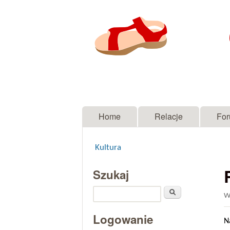
Menu główne
Home
Relacje
Fo
Kultura
Jesteś tutaj
Szukaj
Szukaj
W
Logowanie
N