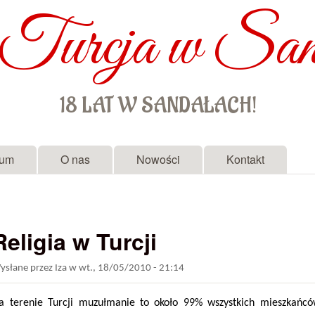
Turcja w San
Przejdź do treści
18 LAT W SANDAŁACH!
rum
O nas
Nowości
Kontakt
Religia w Turcji
ysłane przez
Iza
w
wt., 18/05/2010 - 21:14
a terenie Turcji muzułmanie to około 99% wszystkich mieszkańcó