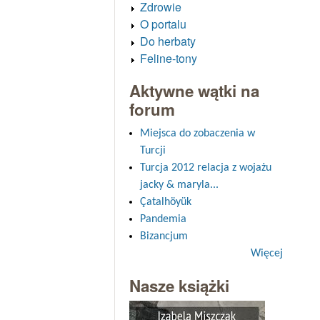
Zdrowie
O portalu
Do herbaty
Feline-tony
Aktywne wątki na
forum
Miejsca do zobaczenia w
Turcji
Turcja 2012 relacja z wojażu
jacky & maryla...
Çatalhöyük
Pandemia
Bizancjum
Więcej
Nasze książki