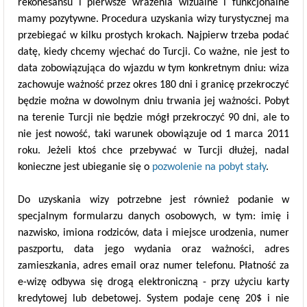
rekonesansu i pierwsze wrażenia wizualne i funkcjonalne
mamy pozytywne. Procedura uzyskania wizy turystycznej ma
przebiegać w kilku prostych krokach. Najpierw trzeba podać
datę, kiedy chcemy wjechać do Turcji. Co ważne, nie jest to
data zobowiązująca do wjazdu w tym konkretnym dniu: wiza
zachowuje ważność przez okres 180 dni i granicę przekroczyć
będzie można w dowolnym dniu trwania jej ważności. Pobyt
na terenie Turcji nie będzie mógł przekroczyć 90 dni, ale to
nie jest nowość, taki warunek obowiązuje od 1 marca 2011
roku. Jeżeli ktoś chce przebywać w Turcji dłużej, nadal
konieczne jest ubieganie się o
pozwolenie na pobyt stały
.
Do uzyskania wizy potrzebne jest również podanie w
specjalnym formularzu danych osobowych, w tym: imię i
nazwisko, imiona rodziców, data i miejsce urodzenia, numer
paszportu, data jego wydania oraz ważności, adres
zamieszkania, adres email oraz numer telefonu. Płatność za
e-wizę odbywa się drogą elektroniczną - przy użyciu karty
kredytowej lub debetowej. System podaje cenę 20$ i nie