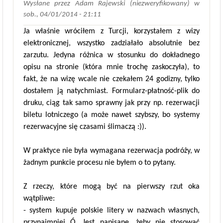
Wysłane przez
Adam Rajewski (niezweryfikowany)
w
sob., 04/01/2014 - 21:11
Ja właśnie wróciłem z Turcji, korzystałem z wizy
elektronicznej, wszystko zadziałało absolutnie bez
zarzutu. Jedyna różnica w stosunku do dokładnego
opisu na stronie (która mnie trochę zaskoczyła), to
fakt, że na wizę wcale nie czekałem 24 godizny, tylko
dostałem ją natychmiast. Formularz-płatność-plik do
druku, ciąg tak samo sprawny jak przy np. rezerwacji
biletu lotniczego (a może nawet szybszy, bo systemy
rezerwacyjne się czasami ślimaczą :)).
W praktyce nie była wymagana rezerwacja podróży, w
żadnym punkcie procesu nie byłem o to pytany.
Z rzeczy, które mogą być na pierwszy rzut oka
wątpliwe:
- system kupuje polskie litery w nazwach własnych,
przynajmniej Ó. Jest napisane, żeby nie stosować