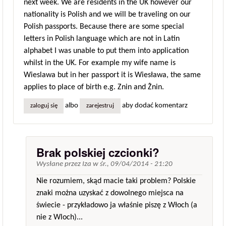
next week. We are residents in the UK however our
nationality is Polish and we will be traveling on our
Polish passports. Because there are some special
letters in Polish language which are not in Latin
alphabet I was unable to put them into application
whilst in the UK. For example my wife name is
Wieslawa but in her passport it is Wiesława, the same
applies to place of birth e.g. Znin and Żnin.
albo
aby dodać komentarz
zaloguj się
zarejestruj
Brak polskiej czcionki?
Wysłane przez
Iza
w
śr., 09/04/2014 - 21:20
Nie rozumiem, skąd macie taki problem? Polskie
znaki można uzyskać z dowolnego miejsca na
świecie - przykładowo ja właśnie piszę z Włoch (a
nie z Wloch)...