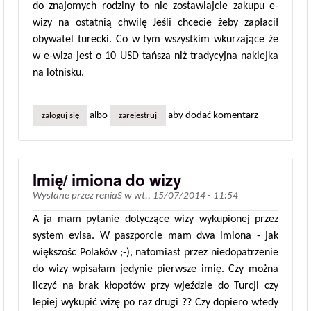
do znajomych rodziny to nie zostawiajcie zakupu e-
wizy na ostatnią chwilę Jeśli chcecie żeby zapłacił
obywatel turecki. Co w tym wszystkim wkurzające że
w e-wiza jest o 10 USD tańsza niż tradycyjna naklejka
na lotnisku.
albo
aby dodać komentarz
zaloguj się
zarejestruj
Imię/ imiona do wizy
Wysłane przez
reniaS
w
wt., 15/07/2014 - 11:54
A ja mam pytanie dotyczące wizy wykupionej przez
system evisa. W paszporcie mam dwa imiona - jak
większośc Polaków ;-), natomiast przez niedopatrzenie
do wizy wpisałam jedynie pierwsze imię. Czy można
liczyć na brak kłopotów przy wjeździe do Turcji czy
lepiej wykupić wizę po raz drugi ?? Czy dopiero wtedy