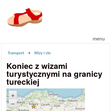
Przejdź do treści
menu
»
Transport
Wizy i cło
Jesteś tutaj
Koniec z wizami
turystycznymi na granicy
tureckiej
+
–