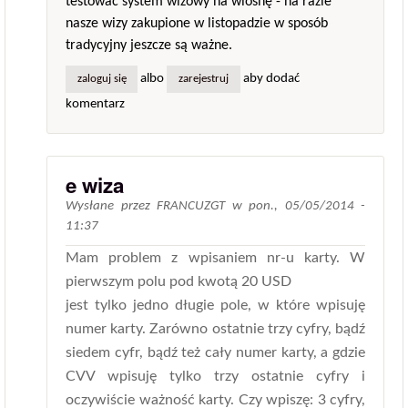
testować system wizowy na wiosnę - na razie
nasze wizy zakupione w listopadzie w sposób
tradycyjny jeszcze są ważne.
albo
aby dodać
zaloguj się
zarejestruj
komentarz
e wiza
Wysłane przez
FRANCUZGT
w
pon., 05/05/2014 -
11:37
Mam problem z wpisaniem nr-u karty. W
pierwszym polu pod kwotą 20 USD
jest tylko jedno długie pole, w które wpisuję
numer karty. Zarówno ostatnie trzy cyfry, bądź
siedem cyfr, bądź też cały numer karty, a gdzie
CVV wpisuję tylko trzy ostatnie cyfry i
oczywiście ważność karty. Czy wpiszę: 3 cyfry,