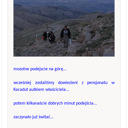
mozolne podejscie na górę...
wcześniej zostaliśmy dowiezieni z pensjonatu w
Karadut autkiem właściciela...
potem kilkanaście dobrych minut podejścia...
zaczynało już świtać...