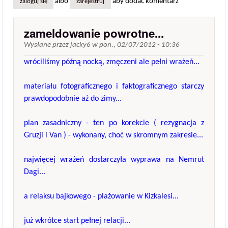
albo
aby dodać komentarz
zaloguj się
zarejestruj
zameldowanie powrotne...
Wysłane przez
jacky6
w
pon., 02/07/2012 - 10:36
wróciliśmy późną nocką, zmęczeni ale pełni wrażeń...
materiału fotograficznego i faktograficznego starczy
prawdopodobnie aż do zimy...
plan zasadniczny - ten po korekcie ( rezygnacja z
Gruzji i Van ) - wykonany, choć w skromnym zakresie...
najwięcej wrażeń dostarczyła wyprawa na Nemrut
Dagi...
a relaksu bajkowego - plażowanie w Kizkalesi...
już wkrótce start pełnej relacji...