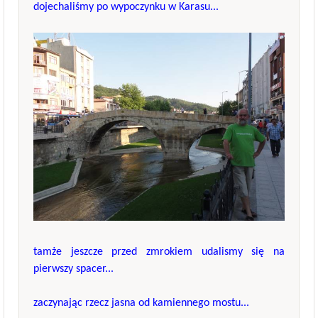
dojechaliśmy po wypoczynku w Karasu...
tamże jeszcze przed zmrokiem udalismy się na
pierwszy spacer...
zaczynając rzecz jasna od kamiennego mostu...