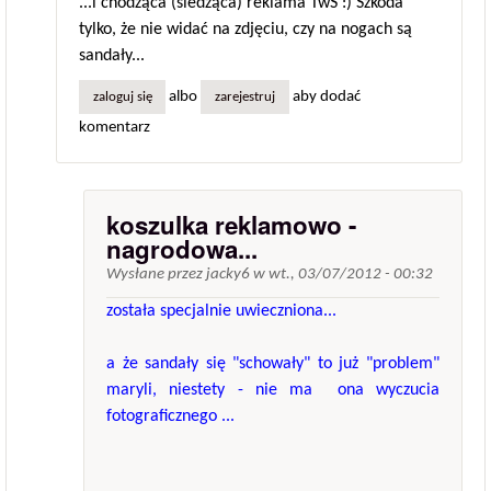
...i chodząca (siedząca) reklama TwS :) Szkoda
tylko, że nie widać na zdjęciu, czy na nogach są
sandały...
albo
aby dodać
zaloguj się
zarejestruj
komentarz
koszulka reklamowo -
nagrodowa...
Wysłane przez
jacky6
w
wt., 03/07/2012 - 00:32
została specjalnie uwieczniona...
a że sandały się "schowały" to już "problem"
maryli, niestety - nie ma ona wyczucia
fotograficznego ...