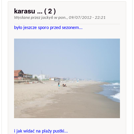
karasu ... ( 2 )
Wysłane przez
jacky6
w
pon., 09/07/2012 - 22:21
było jeszcze sporo przed sezonem...
i jak widać na plaży pustki...