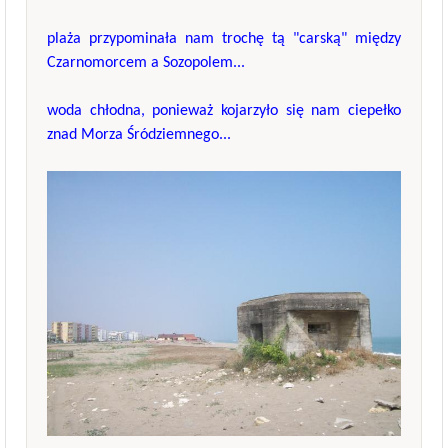
plaża przypominała nam trochę tą "carską" między
Czarnomorcem a Sozopolem...
woda chłodna, ponieważ kojarzyło się nam ciepełko
znad Morza Śródziemnego...