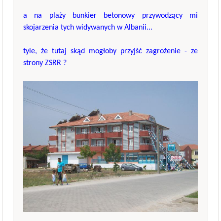
a na plaży bunkier betonowy przywodzący mi
skojarzenia tych widywanych w Albanii...
tyle, że tutaj skąd mogłoby przyjść zagrożenie - ze
strony ZSRR ?