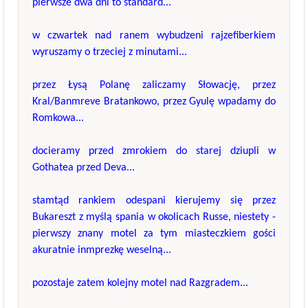
pierwsze dwa dni to standard...
w czwartek nad ranem wybudzeni rajzefiberkiem
wyruszamy o trzeciej z minutami...
przez Łysą Polanę zaliczamy Słowację, przez
Kral/Banmreve Bratankowo, przez Gyulę wpadamy do
Romkowa...
docieramy przed zmrokiem do starej dziupli w
Gothatea przed Deva...
stamtąd rankiem odespani kierujemy się przez
Bukareszt z myślą spania w okolicach Russe, niestety -
pierwszy znany motel za tym miasteczkiem gości
akuratnie inmprezkę weselną...
pozostaje zatem kolejny motel nad Razgradem...