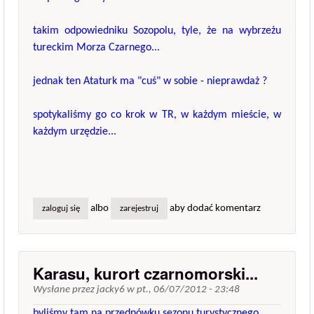
takim odpowiedniku Sozopolu, tyle, że na wybrzeżu
tureckim Morza Czarnego...
jednak ten Ataturk ma "cuś" w sobie - nieprawdaż ?
spotykaliśmy go co krok w TR, w każdym mieście, w
każdym urzędzie...
albo
aby dodać komentarz
zaloguj się
zarejestruj
Karasu, kurort czarnomorski...
Wysłane przez
jacky6
w
pt., 06/07/2012 - 23:48
byliśmy tam na przednówku sezonu turystycznego...