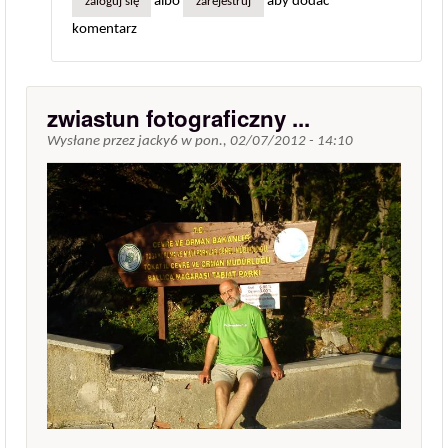
albo
aby dodać
zaloguj się
zarejestruj
komentarz
zwiastun fotograficzny ...
Wysłane przez
jacky6
w
pon., 02/07/2012 - 14:10