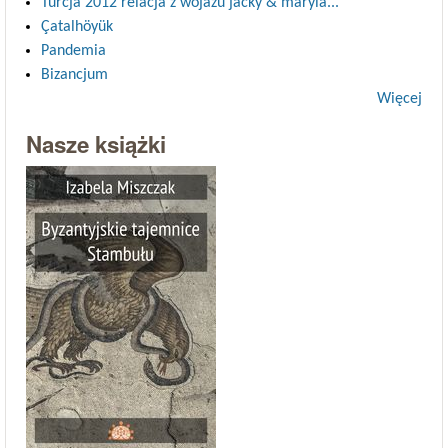
Turcja 2012 relacja z wojażu jacky & maryla...
Çatalhöyük
Pandemia
Bizancjum
Więcej
Nasze książki