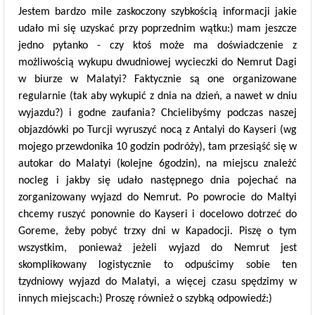
Jestem bardzo mile zaskoczony szybkością informacji jakie
udało mi się uzyskać przy poprzednim wątku:) mam jeszcze
jedno pytanko - czy ktoś może ma doświadczenie z
możliwością wykupu dwudniowej wycieczki do Nemrut Dagi
w biurze w Malatyi? Faktycznie są one organizowane
regularnie (tak aby wykupić z dnia na dzień, a nawet w dniu
wyjazdu?) i godne zaufania? Chcielibyśmy podczas naszej
objazdówki po Turcji wyruszyć nocą z Antalyi do Kayseri (wg
mojego przewdonika 10 godzin podróży), tam przesiąść się w
autokar do Malatyi (kolejne 6godzin), na miejscu znależć
nocleg i jakby się udało następnego dnia pojechać na
zorganizowany wyjazd do Nemrut. Po powrocie do Maltyi
chcemy ruszyć ponownie do Kayseri i docelowo dotrzeć do
Goreme, żeby pobyć trzxy dni w Kapadocji. Piszę o tym
wszystkim, ponieważ jeżeli wyjazd do Nemrut jest
skomplikowany logistycznie to odpuścimy sobie ten
tzydniowy wyjazd do Malatyi, a więcej czasu spędzimy w
innych miejscach:) Proszę również o szybką odpowiedź:)