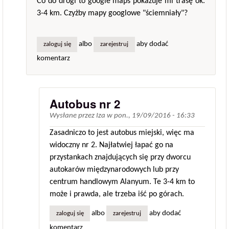
Co do drogi to google maps pokazuje mi trasę ok.
3-4 km. Czyżby mapy googlowe "ściemniały"?
albo
aby dodać
zaloguj się
zarejestruj
komentarz
Autobus nr 2
Wysłane przez
Iza
w
pon., 19/09/2016 - 16:33
Zasadniczo to jest autobus miejski, więc ma
widoczny nr 2. Najłatwiej łapać go na
przystankach znajdujących się przy dworcu
autokarów międzynarodowych lub przy
centrum handlowym Alanyum. Te 3-4 km to
może i prawda, ale trzeba iść po górach.
albo
aby dodać
zaloguj się
zarejestruj
komentarz