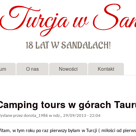
Turcja w San
Przejdź do treści
18 LAT W SANDAŁACH!
rum
O nas
Nowości
Kontakt
Camping tours w górach Tauru
ysłane przez
dorota_1986
w
ndz., 29/09/2013 - 22:04
itam, w tym roku po raz pierwszy byłam w Turcji ( miłości od pierwsz