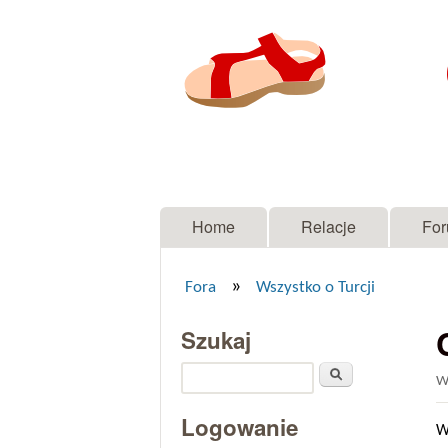
Menu główne
Home
Relacje
Fo
»
Fora
Wszystko o Turcji
Jesteś tutaj
Szukaj
Szukaj
W
Logowanie
W