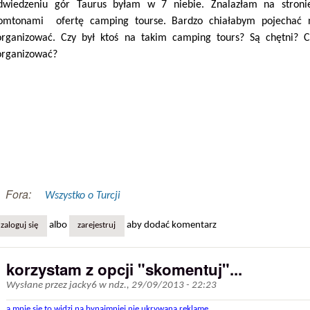
dwiedzeniu gór Taurus byłam w 7 niebie. Znalazłam na stronie
omtonami ofertę camping tourse. Bardzo chiałabym pojechać n
organizować. Czy był ktoś na takim camping tours? Są chętni? 
organizować?
Fora:
Wszystko o Turcji
albo
aby dodać komentarz
zaloguj się
zarejestruj
korzystam z opcji "skomentuj"...
Wysłane przez
jacky6
w
ndz., 29/09/2013 - 22:23
a mnie się to widzi na bynajmniej nie ukrywaną reklamę...