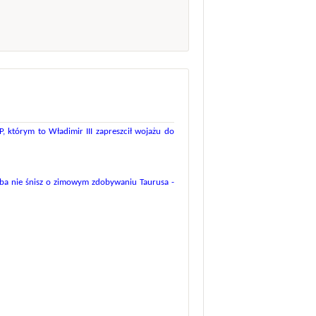
, którym to Władimir III zapreszcił wojażu do
yba nie śnisz o zimowym zdobywaniu Taurusa -