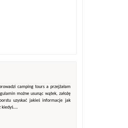
 prowadzi camping tours a przejżałam
regulamin możne usunąc wątek, założę
orstu uzyskać jakieś informacje jak
kiedyś....