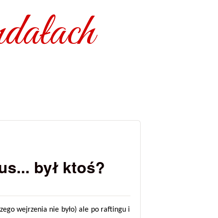
dałach
s... był ktoś?
ego wejrzenia nie było) ale po raftingu i