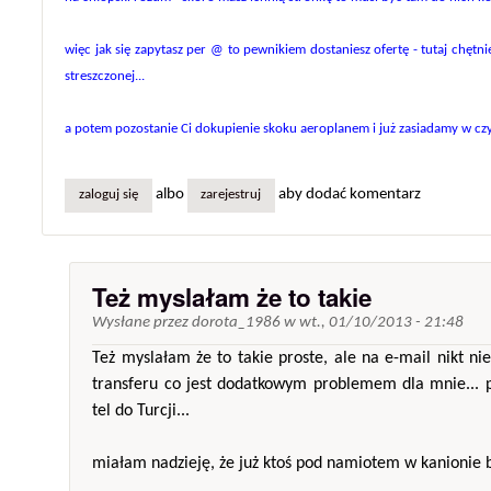
więc jak się zapytasz per @ to pewnikiem dostaniesz ofertę - tutaj chętnie
streszczonej...
a potem pozostanie Ci dokupienie skoku aeroplanem i już zasiadamy w czyte
albo
aby dodać komentarz
zaloguj się
zarejestruj
Też myslałam że to takie
Wysłane przez
dorota_1986
w
wt., 01/10/2013 - 21:48
Też myslałam że to takie proste, ale na e-mail nikt ni
transferu co jest dodatkowym problemem dla mnie... 
tel do Turcji...
miałam nadzieję, że już ktoś pod namiotem w kanionie b