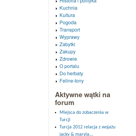
Historia i polityka
Kuchnia
Kultura
Pogoda
Transport
Wyprawy
Zabytki
Zakupy
Zdrowie
O portalu
Do herbaty
Feline-tony
Aktywne wątki na
forum
Miejsca do zobaczenia w
Turcji
Turcja 2012 relacja z wojażu
jacky & maryla...