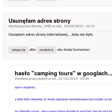
Usunęłam adres strony
Wysłane przez
dorota_1986
w
ndz., 29/09/2013 - 22:31
Usunęłam adres strony internetowej... żeby nie było.
albo
aby dodać komentarz
zaloguj się
zarejestruj
hasło "camping tours" w googlach..
Wysłane przez
jacky6
w
wt., 01/10/2013 - 09:40
sporo wyjaśnia...
a żeby było ciekawiej, to Twoje zapytanie wywindowane tam zostało na dru
na chłopski rozum - skoro masz ichnią stronkę to musi być tam do nich kon