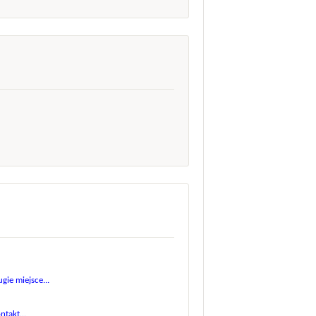
.
gie miejsce...
takt...