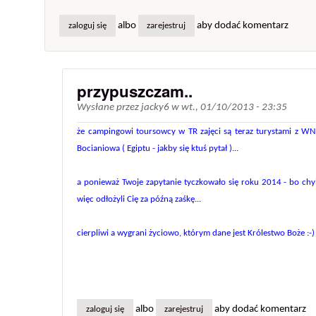
albo
aby dodać komentarz
zaloguj się
zarejestruj
przypuszczam..
Wysłane przez
jacky6
w
wt., 01/10/2013 - 23:35
że campingowi toursowcy w TR zajęci są teraz turystami z WNP
Bocianiowa ( Egiptu - jakby się ktuś pytał )...
a ponieważ Twoje zapytanie tyczkowało się roku 2014 - bo ch
więc odłożyli Cię za późną zaśkę...
cierpliwi a wygrani życiowo, którym dane jest Królestwo Boże :-)
albo
aby dodać komentarz
zaloguj się
zarejestruj