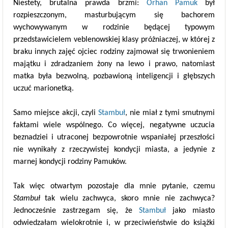
Niestety, brutalna prawda brzmi:
Orhan Pamuk
był
rozpieszczonym, masturbującym się bachorem
wychowywanym w rodzinie będącej typowym
przedstawicielem veblenowskiej klasy próżniaczej, w której z
braku innych zajęć ojciec rodziny zajmował się trwonieniem
majątku i zdradzaniem żony na lewo i prawo, natomiast
matka była bezwolną, pozbawioną inteligencji i głębszych
uczuć marionetką.
Samo miejsce akcji, czyli
Stambuł
, nie miał z tymi smutnymi
faktami wiele wspólnego. Co więcej, negatywne uczucia
beznadziei i utraconej bezpowrotnie wspaniałej przeszłości
nie wynikały z rzeczywistej kondycji miasta, a jedynie z
marnej kondycji rodziny Pamuków.
Tak więc otwartym pozostaje dla mnie pytanie, czemu
Stambuł
tak wielu zachwyca, skoro mnie nie zachwyca?
Jednocześnie zastrzegam się, że
Stambuł
jako miasto
odwiedzałam wielokrotnie i, w przeciwieństwie do książki