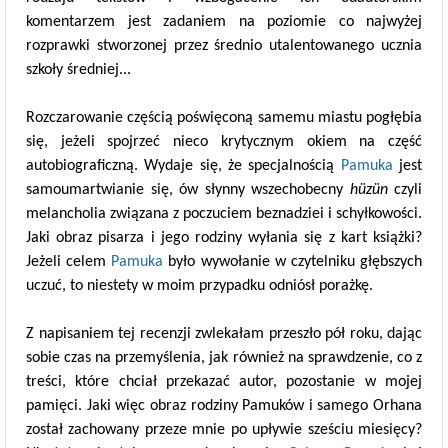
komentarzem jest zadaniem na poziomie co najwyżej
rozprawki stworzonej przez średnio utalentowanego ucznia
szkoły średniej...
Rozczarowanie częścią poświęconą samemu miastu pogłębia
się, jeżeli spojrzeć nieco krytycznym okiem na część
autobiograficzną. Wydaje się, że specjalnością
Pamuka
jest
samoumartwianie się, ów słynny wszechobecny
hüzün
czyli
melancholia związana z poczuciem beznadziei i schyłkowości.
Jaki obraz pisarza i jego rodziny wyłania się z kart książki?
Jeżeli celem
Pamuka
było wywołanie w czytelniku głębszych
uczuć, to niestety w moim przypadku odniósł porażkę.
Z napisaniem tej recenzji zwlekałam przeszło pół roku, dając
sobie czas na przemyślenia, jak również na sprawdzenie, co z
treści, które chciał przekazać autor, pozostanie w mojej
pamięci. Jaki więc obraz rodziny Pamuków i samego Orhana
został zachowany przeze mnie po upływie sześciu miesięcy?