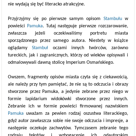
nie wydają się być literacko atrakcyjne.
Przyjrzyjmy się po pierwsze samym opisom
Stambułu
w
powieści
Pamuka
. Tutaj następuje pierwsze rozczarowanie,
zwłaszcza jeżeli oczekiwaliśmy portretu miasta
sporządzonego przez samego autora. Niestety w książce
oglądamy
Stambuł
oczami innych twórców, zarówno
tureckich, jak i zagranicznych, którzy od wieków opisywali i
odmalowywali dawną stolicę Imperium Osmańskiego.
Owszem, fragmenty opisów miasta czyta się z ciekawością,
ale należy przy tym pamiętać, że nie są to odczucia i obrazy
stworzone przez Pamuka, a jedynie zebrane przez niego w
formie lapidarium widokówki stworzone przez innych.
Zebranie ich w formie powieści firmowanej nazwiskiem
Pamuka
uważam za pewien rodzaj oszustwa literackiego,
gdyż autor zawłaszcza sobie nie swoje odczucia i impresje, a
następnie oczekuje zachwytów. Tymczasem zebranie tego
rodzaju tekstów i wzbogacenie ich odautorskim