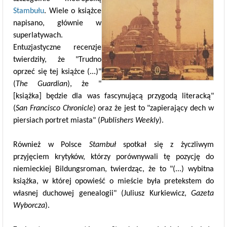
Stambułu
. Wiele o książce
napisano, głównie w
superlatywach.
Entuzjastyczne recenzje
twierdziły, że "Trudno
oprzeć się tej książce (...)"
(
The Guardian
), że "
[książka] będzie dla was fascynującą przygodą literacką"
(
San Francisco Chronicle
) oraz że jest to "zapierający dech w
piersiach portret miasta" (
Publishers Weekly
).
Również w Polsce
Stambuł
spotkał się z życzliwym
przyjęciem krytyków, którzy porównywali tę pozycję do
niemieckiej Bildungsroman, twierdząc, że to "(...) wybitna
książka, w której opowieść o mieście była pretekstem do
własnej duchowej genealogii" (Juliusz Kurkiewicz,
Gazeta
Wyborcza
).