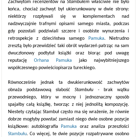
Zachwytom recenzentów na
Stambułem
właściwie nie było
końca, chociaż zachwyt był ukierunkowany w dwie strony:
niektórzy rozpływali się w komplementach nad
nadzwyczajnie trafnymi opisami samego miasta, podczas
gdy pozostali podziwiali szczere i osobiste wynurzenia i
retrospekcje z dzieciństwa samego
Pamuka
. Nietrudno
zresztą było przewidzieć taki obrót wydarzeń patrząc na sam
dwuczłonowy podtytuł książki oraz biorąc pod uwagę
reputację
Orhana Pamuka
jako najwybitniejszego
współczesnego powieściopisarza tureckiego.
Równocześnie jednak ta dwukierunkowość zachwytów
obnaża podstawową słabość
Stambułu
- brak wątku
przewodniego, który w mocny i jednoznaczny sposób
spajałby całą książkę, tworząc z niej jednolitą kompozycję.
Niestety czytając Stambuł często ma się wrażenie, że równie
dobrze mogłyby powstać zamiast niego dwie osobne pozycje
książkowe: autobiografia
Pamuka
oraz analiza przeszłości
Stambułu
. Co więcej, te dwie pozycje rozpatrywane osobno