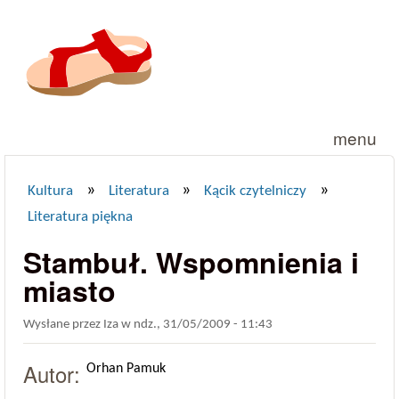
Przejdź do treści
menu
»
»
»
Kultura
Literatura
Kącik czytelniczy
Jesteś tutaj
Literatura piękna
Stambuł. Wspomnienia i
miasto
Wysłane przez
Iza
w
ndz., 31/05/2009 - 11:43
Autor:
Orhan Pamuk