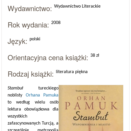
Wydawnictwo:
Wydawnictwo Literackie
Rok wydania:
2008
Język:
polski
Orientacyjna cena książki:
38 zł
Rodzaj książki:
literatura piękna
Stambuł
tureckiego
noblisty
Orhana Pamuka
to według wielu osób
lektura obowiązkowa dla
wszystkich
zafascynowanych Turcją, a
szczególnie metropolią