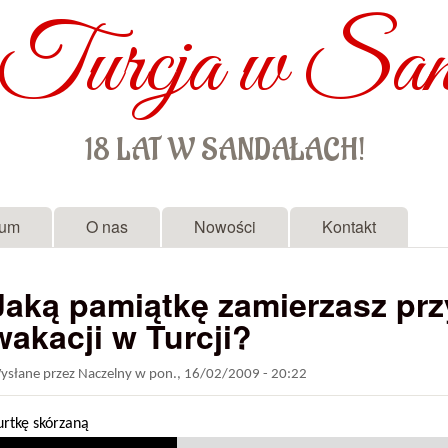
Turcja w San
Przejdź do treści
18 LAT W SANDAŁACH!
rum
O nas
Nowości
Kontakt
Jaką pamiątkę zamierzasz prz
wakacji w Turcji?
ysłane przez
Naczelny
w
pon., 16/02/2009 - 20:22
urtkę skórzaną