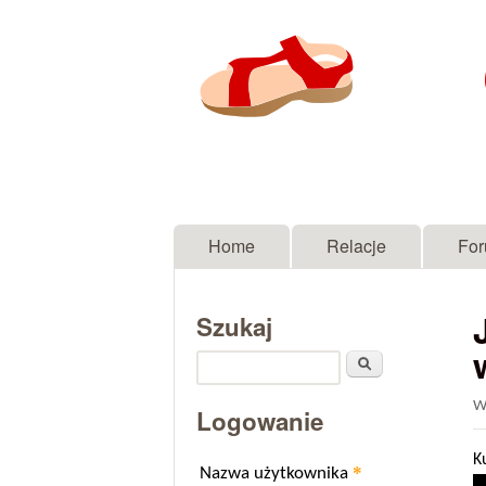
Menu główne
Home
Relacje
Fo
Szukaj
Szukaj
W
Logowanie
K
*
Nazwa użytkownika