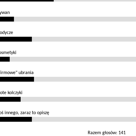
ywan
łodycze
osmetyki
Firmowe" ubrania
łote kolczyki
oś innego, zaraz to opiszę
Razem głosów: 141