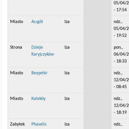
05/04/
- 17:54
Miasto
Acıgöl
Iza
ndz.,
05/04/
- 19:52
Strona
Dzieje
Iza
pon.,
Karyjczyków
06/04/
- 18:33
Miasto
Beyşehir
Iza
ndz.,
12/04/
- 08:45
Miasto
Kaleköy
Iza
ndz.,
12/04/
- 18:19
Zabytek
Phaselis
Iza
ndz.,