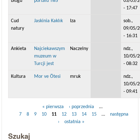
blogu
portalu TwS
03/05/
- 17:47
Cud
Jaskinia Kaklık
Iza
sob.,
natury
09/05/
- 16:31
Ankieta
Najciekawszym
Naczelny
ndz.,
muzeum w
10/05/
Turcji jest
- 08:32
Kultura
Mor ve Ötesi
mruk
ndz.,
10/05/
- 09:41
« pierwsza
‹ poprzednia
…
Strony
7
8
9
10
11
12
13
14
15
…
następna
›
ostatnia »
Szukaj